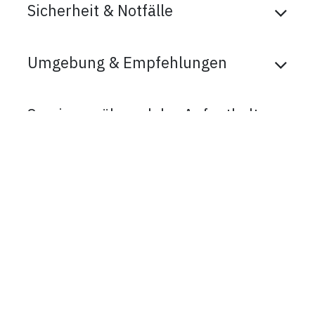
Sicherheit & Notfälle
Umgebung & Empfehlungen
Services während des Aufenthalts
Vielen Dank! Ein kleines
Dankeschön
Hier schreiben …
in
Welcome-Guide