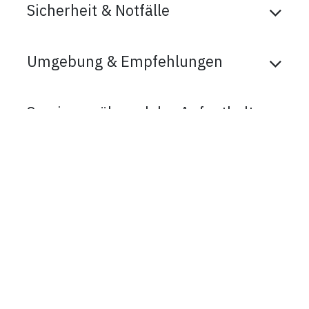
Sicherheit & Notfälle
Umgebung & Empfehlungen
Services während des Aufenthalts
Vielen Dank! Ein kleines
Dankeschön
Hier schreiben …
in
Welcome-Guide